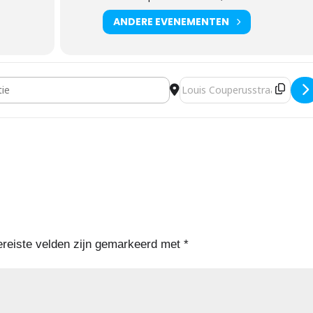
ANDERE EVENEMENTEN
de voetsporen van Jezus (Pinksteren) [UVfhCvS6K]
Bestemmingsadres - Gastspre
ereiste velden zijn gemarkeerd met
*