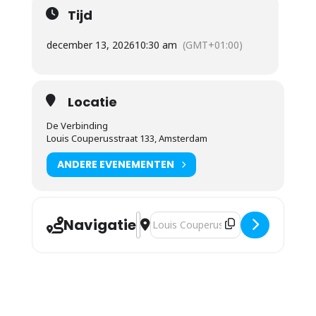
Tijd
december 13, 2026
10:30 am
(GMT+01:00)
Locatie
De Verbinding
Louis Couperusstraat 133, Amsterdam
ANDERE EVENEMENTEN
Navigatie
Adres - Johan Gankema - In de voetspo
Bestemmingsadres - Johan Gankema 