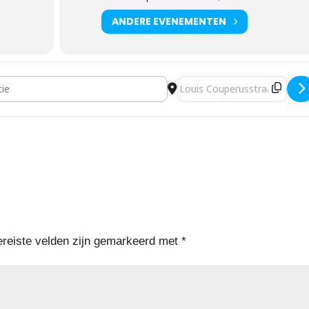
ANDERE EVENEMENTEN
 de voetsporen van Jezus [7cotGeAni]
Bestemmingsadres - Gastspre
ereiste velden zijn gemarkeerd met
*